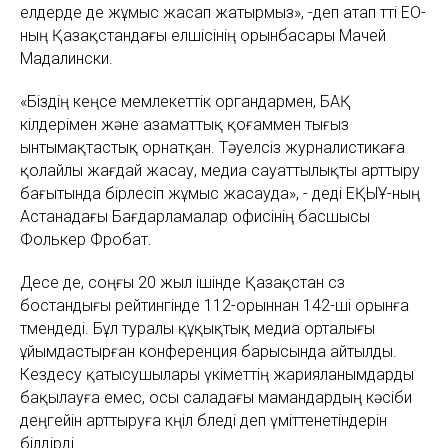
елдерде де жұмыс жасап жатырмыз», -деп атап өтті ЕО-
ның Қазақстандағы елшісінің орынбасары Мачей
Мадалински.
«Біздің кеңсе мемлекеттік органдармен, БАҚ
өкілдерімен және азаматтық қоғаммен тығыз
ынтымақтастық орнатқан. Тәуелсіз журналистикаға
қолайлы жағдай жасау, медиа сауаттылықты арттыру
бағытында бірлесіп жұмыс жасауда», - деді
ЕҚЫҰ-ның
Астанадағы Бағдарламалар офисінің басшысы
Фолькер Фробат.
Десе де, соңғы 20 жыл ішінде Қазақстан сөз
бостандығы рейтингінде 112-орыннан 142-ші орынға
төмендеді. Бұл туралы құқықтық медиа орталығы
ұйымдастырған конференция барысында айтылды.
Кездесу қатысушылары үкіметтің жарияланымдарды
бақылауға емес, осы саладағы мамандардың кәсіби
деңгейін арттыруға көңіл бөледі деп үміттенетіндерін
білдірді.