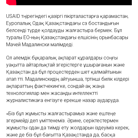
USAID төңірегіндегі қазіргі пікірталастарға қарамастан,
Еуропалық Одақ Қазақстандағы сөз бостандығын
белсенді түрде қолдауды жалғастыра бермек. Бұл
туралы ЕО-ның Қазақстандағы елшісінің орынбасары
Мачей Мадалински мәлімдеді.
Ол әлемдік бұқаралық ақпарат құралдары соңғы
уақытта айтарлықтай өзгерістерге ұшырағанын және
Қазақстан да бұл процестерден шет қалмайтынын
атап өтті. Мадалинскидің айтуынша, төртінші билік өкілдері
ақпараттың фактчекингке, сондай-ақ жаңа
технологиялар мен жасанды интеллектті
журналистикаға енгізуге ерекше назар аударуда.
«Біз бұл жұмысты жалғастырамыз және ештеңе
өзгермейді деп үміттенеміз. Әрине, серіктестермен
жұмысты одан да тиімді ету жолдарын іздеуіміз керек,
және де біз бұл бағытта Қазақстанда да, басқа